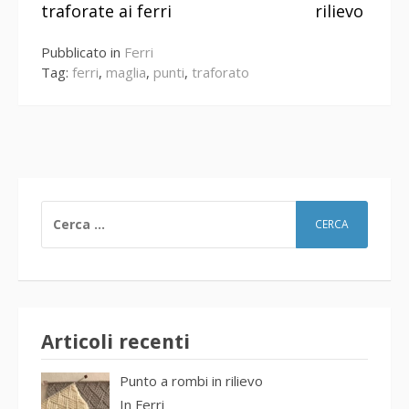
a
traforate ai ferri
rilievo
leggere
Pubblicato in
Ferri
Tag:
ferri
,
maglia
,
punti
,
traforato
RICERCA
PER:
Articoli recenti
Punto a rombi in rilievo
In
Ferri