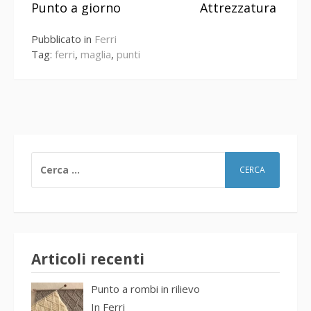
Punto a giorno
Attrezzatura
a
Pubblicato in
Ferri
leggere
Tag:
ferri
,
maglia
,
punti
RICERCA
PER:
Articoli recenti
Punto a rombi in rilievo
In
Ferri